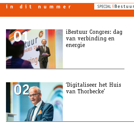
in dit nummer
01
iBestuur Congres: dag
van verbinding en
energie
02
‘Digitaliseer het Huis
van Thorbecke’