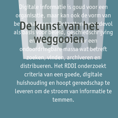
Digitale informatie is goud voor een
organisatie, maar kan ook de vorm van
De kunst van het
beton aannemen. Ontzettend waardevol
als basis voor beleid, geschiedschrijving
weggooien
en communicatie, maar een
ondoordringbare massa wat betreft
zoeken, vinden, archiveren en
distribueren. Het RDDI onderzoekt
criteria van een goede, digitale
huishouding en hoopt gereedschap te
leveren om de stroom van informatie te
temmen.