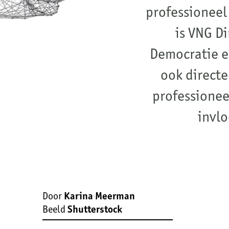
professioneel videobelle
invloed van het co
Door
Karina Meerman
Beeld
Shutterstock