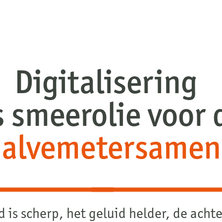
talisering
rolie voor de
metersamenleving
et geluid helder, de achtergrond is
elichting precies goed. Nathan Ducastel
id / Informatiesamenleving, Lokale
 en Gemeenterecht en sinds deze maand
alisatie. In de laatste maanden is hij