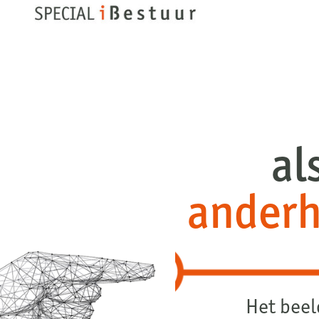
Digi
als smee
anderhalve
Het beeld is scherp, h
professioneel vaag en de b
is VNG Directeur Bele
Democratie en Veiligheid
ook directeur van VNG Re