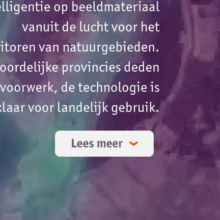
is
k.