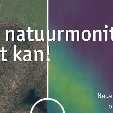
tuurmonitoring
n!
Nederland is ongekend ver in h
ontwikkelen van kunstmati
intelligentie op beeldmateria
vanuit de lucht voor h
monitoren van natuurgebiede
De noordelijke provincies ded