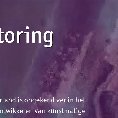
et
ge
al
et
n.
en