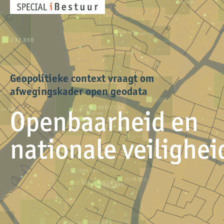
Geopolitieke context vraagt om
afwegingskader open geodata
Openbaarheid en
nationale veilighei